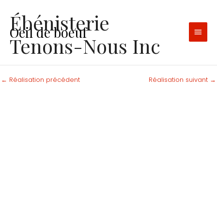
Aller
MEN
Ébénisterie
au
contenu
Oeil de boeuf
PRIN
Tenons-Nous Inc
←
Réalisation précédent
Réalisation suivant
→